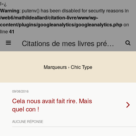
ï»¿
Warning
: putenv() has been disabled for security reasons in
/web6/mathildeallard/citation-livre/www/wp-
content/plugins/googleanalytics/googleanalytics.php
on
line
41
Citations de mes livres préférés
Marqueurs › Chic Type
09/08/2016
Cela nous avait fait rire. Mais
quel con !
AUCUNE RÉPONSE