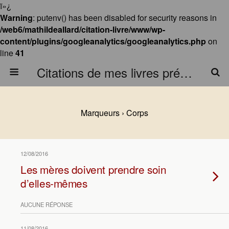
ï»¿
Warning
: putenv() has been disabled for security reasons in
/web6/mathildeallard/citation-livre/www/wp-
content/plugins/googleanalytics/googleanalytics.php
on
line
41
Citations de mes livres préférés
Marqueurs › Corps
12/08/2016
Les mères doivent prendre soin
d’elles-mêmes
AUCUNE RÉPONSE
11/08/2016