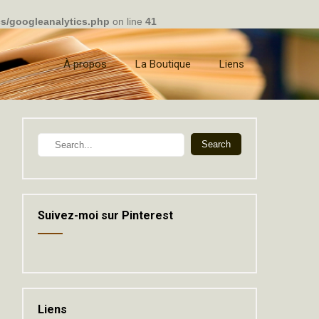
cs/googleanalytics.php
on line
41
À propos
La Boutique
Liens
Suivez-moi sur Pinterest
Liens