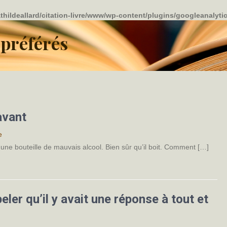
thildeallard/citation-livre/www/wp-content/plugins/googleanalyti
 préférés
avant
e
 une bouteille de mauvais alcool. Bien sûr qu’il boit. Comment […]
eler qu’il y avait une réponse à tout et