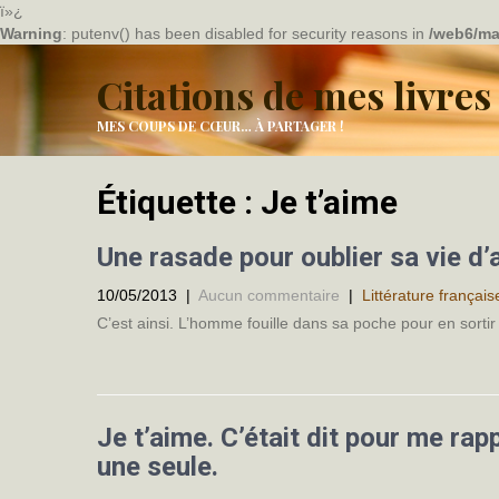
ï»¿
Warning
: putenv() has been disabled for security reasons in
/web6/ma
Citations de mes livres
MES COUPS DE CŒUR… À PARTAGER !
Étiquette :
Je t’aime
Une rasade pour oublier sa vie d’
10/05/2013
|
Aucun commentaire
|
Littérature français
C’est ainsi. L’homme fouille dans sa poche pour en sortir
Je t’aime. C’était dit pour me rapp
une seule.