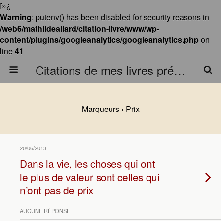
ï»¿
Warning
: putenv() has been disabled for security reasons in
/web6/mathildeallard/citation-livre/www/wp-
content/plugins/googleanalytics/googleanalytics.php
on
line
41
Citations de mes livres préférés
Marqueurs › Prix
20/06/2013
Dans la vie, les choses qui ont
le plus de valeur sont celles qui
n’ont pas de prix
AUCUNE RÉPONSE