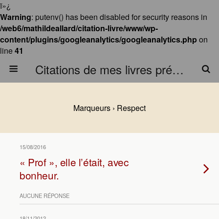
ï»¿
Warning
: putenv() has been disabled for security reasons in
/web6/mathildeallard/citation-livre/www/wp-
content/plugins/googleanalytics/googleanalytics.php
on
line
41
Citations de mes livres préférés
Marqueurs › Respect
15/08/2016
« Prof », elle l’était, avec
bonheur.
AUCUNE RÉPONSE
18/11/2012