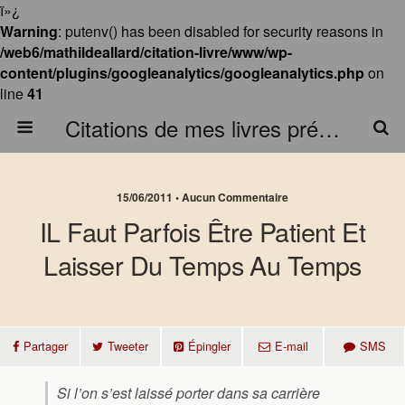
ï»¿
Warning
: putenv() has been disabled for security reasons in
/web6/mathildeallard/citation-livre/www/wp-
content/plugins/googleanalytics/googleanalytics.php
on
line
41
Citations de mes livres préférés
15/06/2011 • Aucun Commentaire
IL Faut Parfois Être Patient Et
Laisser Du Temps Au Temps
Partager
Tweeter
Épingler
E-mail
SMS
Si l’on s’est laissé porter dans sa carrière