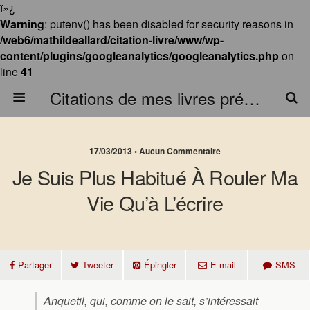
ï»¿
Warning
: putenv() has been disabled for security reasons in
/web6/mathildeallard/citation-livre/www/wp-
content/plugins/googleanalytics/googleanalytics.php
on
line
41
Citations de mes livres préférés
17/03/2013 • Aucun Commentaire
Je Suis Plus Habitué À Rouler Ma
Vie Qu’à L’écrire
Partager
Tweeter
Épingler
E-mail
SMS
Anquetil, qui, comme on le sait, s’intéressait