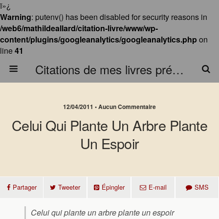
ï»¿
Warning
: putenv() has been disabled for security reasons in
/web6/mathildeallard/citation-livre/www/wp-
content/plugins/googleanalytics/googleanalytics.php
on
line
41
Citations de mes livres préférés
12/04/2011 • Aucun Commentaire
Celui Qui Plante Un Arbre Plante
Un Espoir
Partager
Tweeter
Épingler
E-mail
SMS
Celui qui plante un arbre plante un espoir