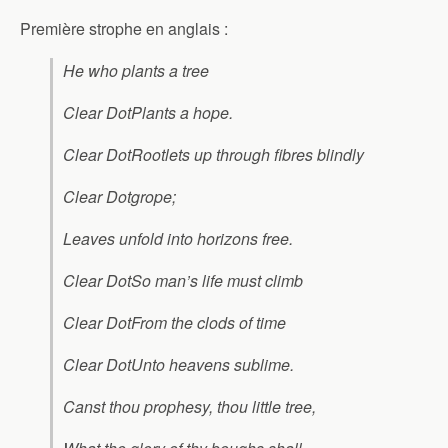
Première strophe en anglais :
He who plants a tree
Clear DotPlants a hope.
Clear DotRootlets up through fibres blindly
Clear Dotgrope;
Leaves unfold into horizons free.
Clear DotSo man’s life must climb
Clear DotFrom the clods of time
Clear DotUnto heavens sublime.
Canst thou prophesy, thou little tree,