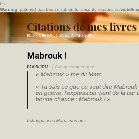
ï»¿
Warning
: putenv() has been disabled for security reasons in
/web6/ma
Citations de mes livres
MES COUPS DE CŒUR… À PARTAGER !
Mabrouk !
01/06/2011
|
Aucun commentaire
« Mabrouk » me dit Marc.
« Tu sais ce que ça veut dire Mabrouk
en guerre, l’expression vient de là car q
bonne chance : Mabrouk ! ».
Échange avec Marc, mon ami