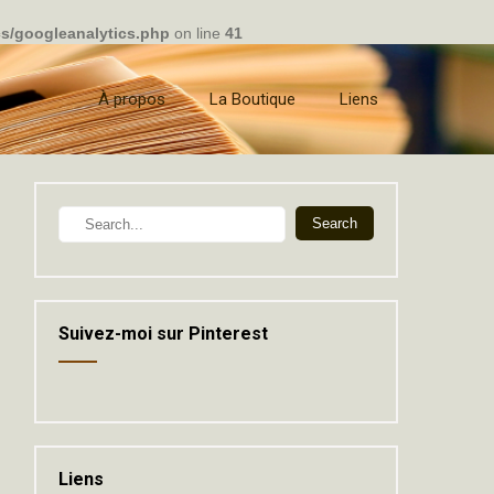
cs/googleanalytics.php
on line
41
À propos
La Boutique
Liens
Suivez-moi sur Pinterest
Liens