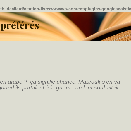
thildeallard/citation-livre/www/wp-content/plugins/googleanalyti
 préférés
 en arabe ? ça signifie chance, Mabrouk s’en va
uand ils partaient à la guerre, on leur souhaitait