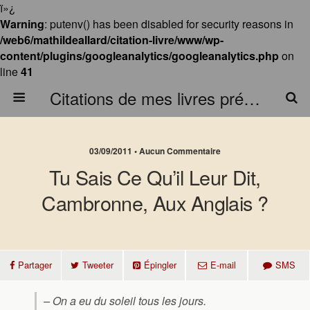
ï»¿
Warning
: putenv() has been disabled for security reasons in
/web6/mathildeallard/citation-livre/www/wp-
content/plugins/googleanalytics/googleanalytics.php
on
line
41
Citations de mes livres préférés
03/09/2011 • Aucun Commentaire
Tu Sais Ce Qu’il Leur Dit,
Cambronne, Aux Anglais ?
Partager
Tweeter
Épingler
E-mail
SMS
– On a eu du soleil tous les jours.