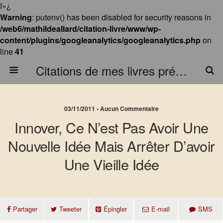
ï»¿
Warning
: putenv() has been disabled for security reasons in
/web6/mathildeallard/citation-livre/www/wp-
content/plugins/googleanalytics/googleanalytics.php
on
line
41
Citations de mes livres préférés
03/11/2011 • Aucun Commentaire
Innover, Ce N’est Pas Avoir Une
Nouvelle Idée Mais Arrêter D’avoir
Une Vieille Idée
Partager
Tweeter
Épingler
E-mail
SMS