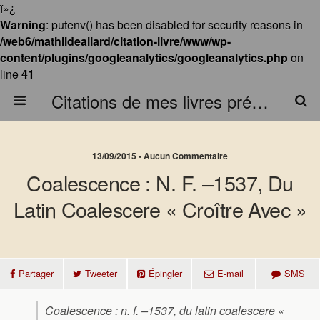
ï»¿
Warning
: putenv() has been disabled for security reasons in
/web6/mathildeallard/citation-livre/www/wp-
content/plugins/googleanalytics/googleanalytics.php
on
line
41
Citations de mes livres préférés
13/09/2015 • Aucun Commentaire
Coalescence : N. F. –1537, Du
Latin Coalescere « Croître Avec »
Partager
Tweeter
Épingler
E-mail
SMS
Coalescence : n. f. –1537, du latin coalescere «