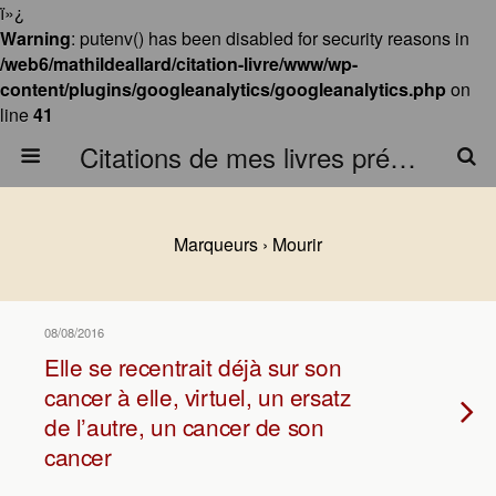
ï»¿
Warning
: putenv() has been disabled for security reasons in
/web6/mathildeallard/citation-livre/www/wp-
content/plugins/googleanalytics/googleanalytics.php
on
line
41
Citations de mes livres préférés
Marqueurs › Mourir
08/08/2016
Elle se recentrait déjà sur son
cancer à elle, virtuel, un ersatz
de l’autre, un cancer de son
cancer