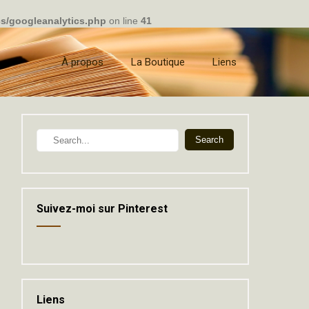
cs/googleanalytics.php
on line
41
À propos
La Boutique
Liens
Suivez-moi sur Pinterest
Liens