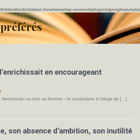
thildeallard/citation-livre/www/wp-content/plugins/googleanalyti
 préférés
t l’enrichissait en encourageant
e
r, flemmarder ou tirer sa flemme – le vocabulaire à l’éloge de […]
e, son absence d’ambition, son inutilité