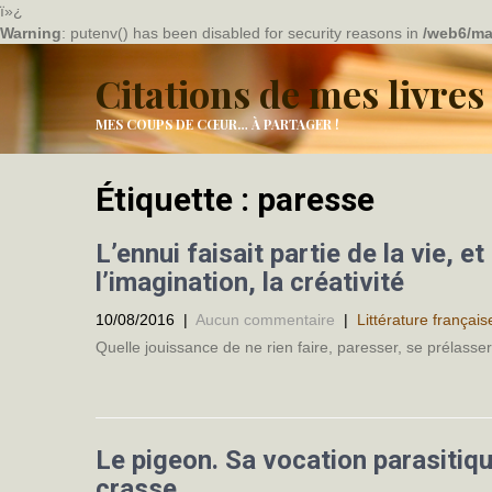
ï»¿
Warning
: putenv() has been disabled for security reasons in
/web6/ma
Citations de mes livres
MES COUPS DE CŒUR… À PARTAGER !
Étiquette :
paresse
L’ennui faisait partie de la vie, e
l’imagination, la créativité
10/08/2016
|
Aucun commentaire
|
Littérature français
Quelle jouissance de ne rien faire, paresser, se prélasse
Le pigeon. Sa vocation parasitiqu
crasse.