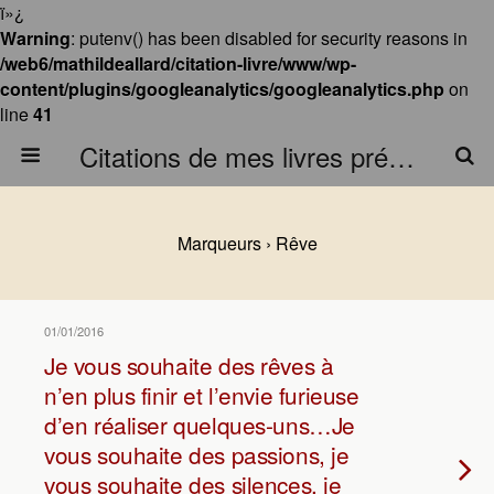
ï»¿
Warning
: putenv() has been disabled for security reasons in
/web6/mathildeallard/citation-livre/www/wp-
content/plugins/googleanalytics/googleanalytics.php
on
line
41
Citations de mes livres préférés
Marqueurs › Rêve
01/01/2016
Je vous souhaite des rêves à
n’en plus finir et l’envie furieuse
d’en réaliser quelques-uns…Je
vous souhaite des passions, je
vous souhaite des silences, je