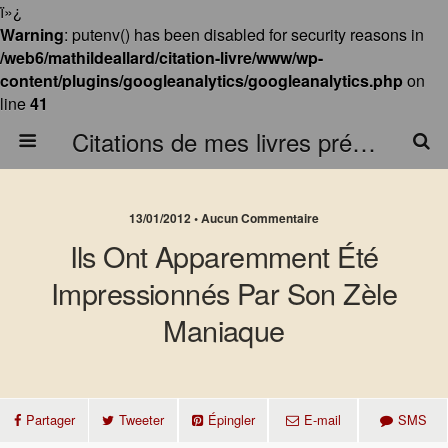
ï»¿
Warning
: putenv() has been disabled for security reasons in
/web6/mathildeallard/citation-livre/www/wp-
content/plugins/googleanalytics/googleanalytics.php
on
line
41
Citations de mes livres préférés
13/01/2012 • Aucun Commentaire
Ils Ont Apparemment Été
Impressionnés Par Son Zèle
Maniaque
Partager
Tweeter
Épingler
E-mail
SMS