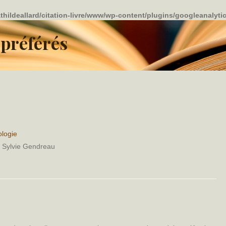
thildeallard/citation-livre/www/wp-content/plugins/googleanalyti
 préférés
ologie
de Sylvie Gendreau