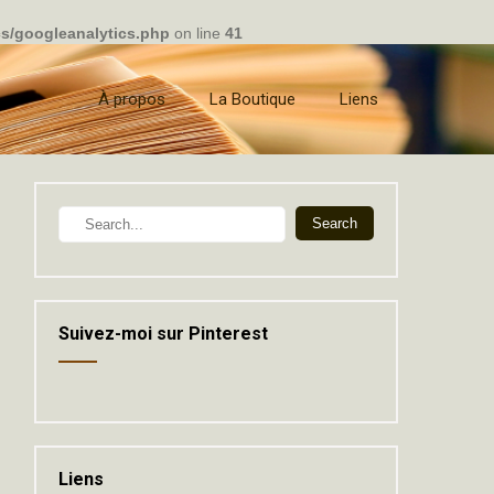
cs/googleanalytics.php
on line
41
À propos
La Boutique
Liens
Suivez-moi sur Pinterest
Liens