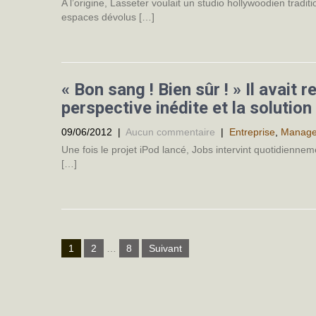
A l’origine, Lasseter voulait un studio hollywoodien tradi
espaces dévolus […]
« Bon sang ! Bien sûr ! » Il avait 
perspective inédite et la solutio
09/06/2012
|
Aucun commentaire
|
Entreprise
,
Manag
Une fois le projet iPod lancé, Jobs intervint quotidiennemen
[…]
Navigation
1
2
…
8
Suivant
des
articles