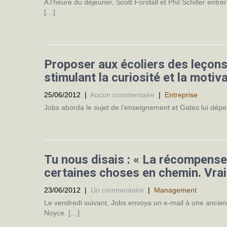
A l’heure du déjeuner, Scott Forstall et Phil Schiller ent
[…]
Proposer aux écoliers des leçons
stimulant la curiosité et la motiv
25/06/2012
|
Aucun commentaire
|
Entreprise
Jobs aborda le sujet de l’enseignement et Gates lui dépei
Tu nous disais : « La récompense c
certaines choses en chemin. Vra
23/06/2012
|
Un commentaire
|
Management
Le vendredi suivant, Jobs envoya un e-mail à une ancien
Noyce. […]