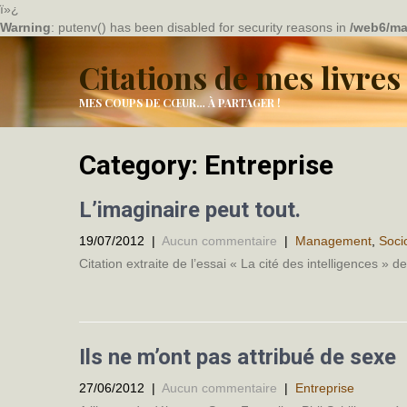
ï»¿
Warning
: putenv() has been disabled for security reasons in
/web6/ma
Citations de mes livres
MES COUPS DE CŒUR… À PARTAGER !
Category: Entreprise
L’imaginaire peut tout.
19/07/2012
|
Aucun commentaire
|
Management
,
Soci
Citation extraite de l’essai « La cité des intelligences » 
Ils ne m’ont pas attribué de sexe
27/06/2012
|
Aucun commentaire
|
Entreprise